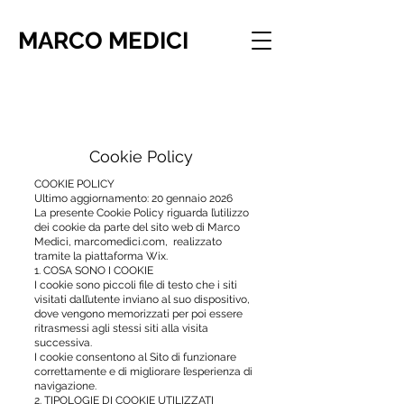
MARCO MEDICI
Cookie Policy
COOKIE POLICY
Ultimo aggiornamento: 20 gennaio 2026
La presente Cookie Policy riguarda l’utilizzo
dei cookie da parte del sito web di Marco
Medici, marcomedici.com, realizzato
tramite la piattaforma Wix.
1. COSA SONO I COOKIE
I cookie sono piccoli file di testo che i siti
visitati dall’utente inviano al suo dispositivo,
dove vengono memorizzati per poi essere
ritrasmessi agli stessi siti alla visita
successiva.
I cookie consentono al Sito di funzionare
correttamente e di migliorare l’esperienza di
navigazione.
2. TIPOLOGIE DI COOKIE UTILIZZATI