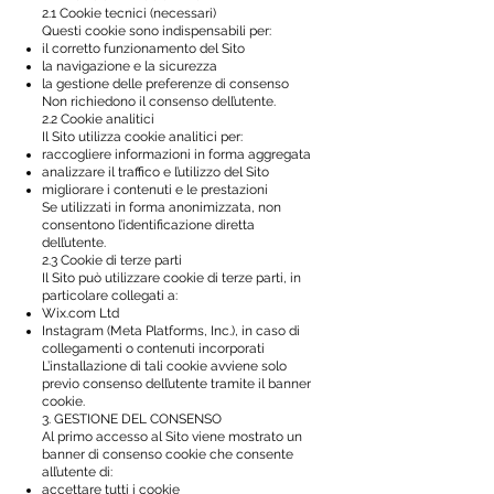
2.1 Cookie tecnici (necessari)
Questi cookie sono indispensabili per:
il corretto funzionamento del Sito
la navigazione e la sicurezza
la gestione delle preferenze di consenso
Non richiedono il consenso dell’utente.
2.2 Cookie analitici
Il Sito utilizza cookie analitici per:
raccogliere informazioni in forma aggregata
analizzare il traffico e l’utilizzo del Sito
migliorare i contenuti e le prestazioni
Se utilizzati in forma anonimizzata, non
consentono l’identificazione diretta
dell’utente.
2.3 Cookie di terze parti
Il Sito può utilizzare cookie di terze parti, in
particolare collegati a:
Wix.com Ltd
Instagram (Meta Platforms, Inc.), in caso di
collegamenti o contenuti incorporati
L’installazione di tali cookie avviene solo
previo consenso dell’utente tramite il banner
cookie.
3. GESTIONE DEL CONSENSO
Al primo accesso al Sito viene mostrato un
banner di consenso cookie che consente
all’utente di:
accettare tutti i cookie