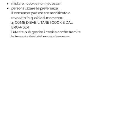
rifiutare i cookie non necessari
personalizzare le preferenze
Il consenso può essere modificato o
revocato in qualsiasi momento.
4. COME DISABILITARE I COOKIE DAL
BROWSER
L’utente può gestire i cookie anche tramite
le impostazioni del proprio browser:
Chrome
Firefox
Safari
Edge
Le modalità di gestione variano a seconda
del browser utilizzato.
5. TITOLARE DEL TRATTAMENTO
Il titolare del trattamento dei dati è:
Marco Medici
Email:
raw@marcomedici.com
Sito web:
www.marcomedici.com
6. MODIFICHE ALLA COOKIE POLICY
La presente Cookie Policy può essere
aggiornata in qualsiasi momento.
La versione pubblicata sul Sito è sempre
quella in vigore.